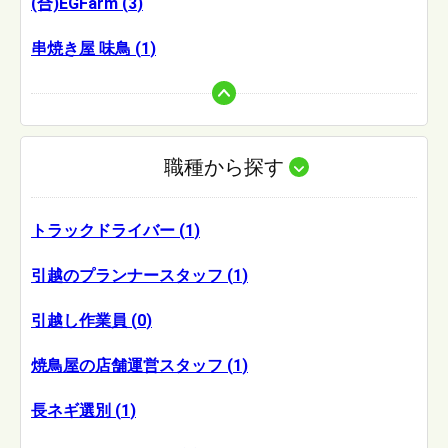
(合)EGFarm
(
3
)
串焼き屋 味鳥
(
1
)
職種から探す
トラックドライバー
(
1
)
引越のプランナースタッフ
(
1
)
引越し作業員
(
0
)
焼鳥屋の店舗運営スタッフ
(
1
)
長ネギ選別
(
1
)