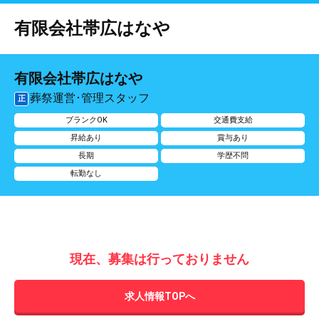
有限会社帯広はなや
有限会社帯広はなや
葬祭運営･管理スタッフ
正
ブランクOK
交通費支給
昇給あり
賞与あり
長期
学歴不問
転勤なし
現在、募集は行っておりません
求人情報TOPへ