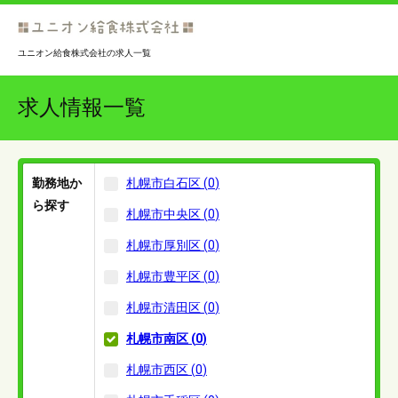
ユニオン給食株式会社の求人一覧
求人情報一覧
勤務地か
札幌市白石区
(
0
)
ら探す
札幌市中央区
(
0
)
札幌市厚別区
(
0
)
札幌市豊平区
(
0
)
札幌市清田区
(
0
)
札幌市南区
(
0
)
札幌市西区
(
0
)