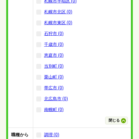
札幌市手稲区
(
0
)
札幌市北区
(
0
)
札幌市東区
(
0
)
石狩市
(
0
)
千歳市
(
0
)
恵庭市
(
0
)
当別町
(
0
)
栗山町
(
0
)
帯広市
(
0
)
北広島市
(
0
)
南幌町
(
0
)
閉じる
職種から
調理
(
0
)