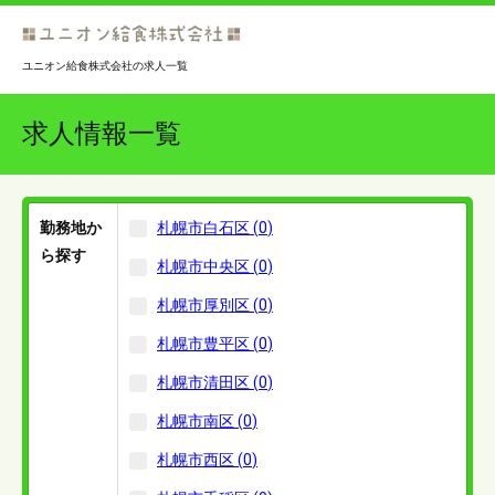
ユニオン給食株式会社の求人一覧
求人情報一覧
勤務地か
札幌市白石区
(
0
)
ら探す
札幌市中央区
(
0
)
札幌市厚別区
(
0
)
札幌市豊平区
(
0
)
札幌市清田区
(
0
)
札幌市南区
(
0
)
札幌市西区
(
0
)