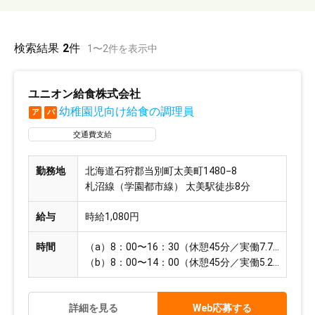
検索結果
2
件
1
〜
2
件を表示中
ユニオン給食株式会社
幼稚園児向け給食の調理員
ア
パ
交通費支給
勤務地
北海道石狩郡当別町太美町1480−8
札沼線（学園都市線） 太美駅徒歩8分
給与
時給1,080円
時間
（a）8：00〜16：30（休憩45分／実働7.75時間）
（b）8：00〜14：00（休憩45分／実働5.25時間）
詳細を見る
Web応募する