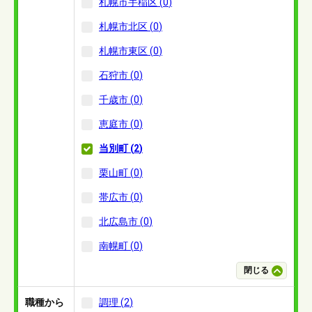
札幌市手稲区
(
0
)
札幌市北区
(
0
)
札幌市東区
(
0
)
石狩市
(
0
)
千歳市
(
0
)
恵庭市
(
0
)
当別町
(
2
)
栗山町
(
0
)
帯広市
(
0
)
北広島市
(
0
)
南幌町
(
0
)
閉じる
職種から
調理
(
2
)