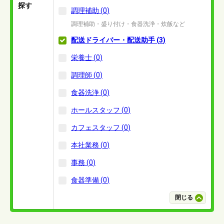
探す
調理補助
(
0
)
調理補助・盛り付け・食器洗浄・炊飯など
配送ドライバー・配送助手
(
3
)
栄養士
(
0
)
調理師
(
0
)
食器洗浄
(
0
)
ホールスタッフ
(
0
)
カフェスタッフ
(
0
)
本社業務
(
0
)
事務
(
0
)
食器準備
(
0
)
閉じる