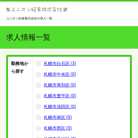
ユニオン給食株式会社の求人一覧
求人情報一覧
勤務地か
札幌市白石区
(
3
)
ら探す
札幌市中央区
(
0
)
札幌市厚別区
(
0
)
札幌市豊平区
(
0
)
札幌市清田区
(
0
)
札幌市南区
(
0
)
札幌市西区
(
0
)