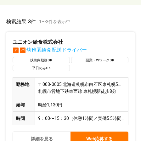
検索結果
3
件
1
〜
3
件を表示中
ユニオン給食株式会社
幼稚園給食配送ドライバー
ア
パ
扶養内勤務OK
副業・WワークOK
平日のみOK
勤務地
〒003-0005 北海道札幌市白石区東札幌5条2丁目8-19
札幌市営地下鉄東西線 東札幌駅徒歩8分
給与
時給1,130円
時間
9：00〜15：30（休憩1時間／実働5.5時間）
詳細を見る
Web応募する