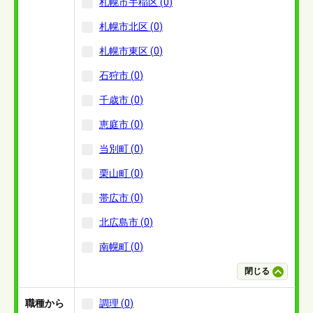
札幌市手稲区
(
0
)
札幌市北区
(
0
)
札幌市東区
(
0
)
石狩市
(
0
)
千歳市
(
0
)
恵庭市
(
0
)
当別町
(
0
)
栗山町
(
0
)
帯広市
(
0
)
北広島市
(
0
)
南幌町
(
0
)
閉じる
職種から
調理
(
0
)