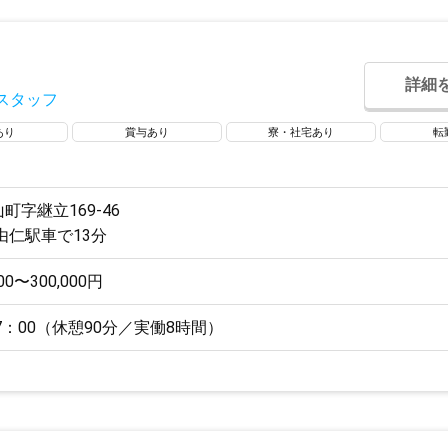
詳細
スタッフ
あり
賞与あり
寮・社宅あり
転
町字継立169-46
由仁駅車で13分
00〜300,000円
17：00（休憩90分／実働8時間）