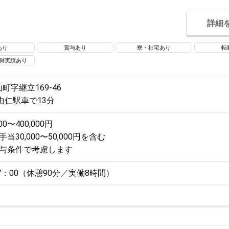
詳細
あり
賞与あり
寮・社宅あり
転
得実績あり
町字継立169-46
由仁駅車で13分
00〜400,000円
当30,000〜50,000円を含む
給与条件で考慮します
17：00（休憩90分／実働8時間）