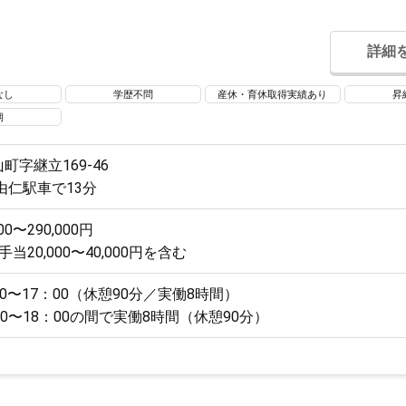
詳細
なし
学歴不問
産休・育休取得実績あり
昇
期
町字継立169-46
由仁駅車で13分
00〜290,000円
当20,000〜40,000円を含む
30〜17：00（休憩90分／実働8時間）
00〜18：00の間で実働8時間（休憩90分）