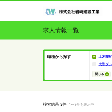
求人情報一覧
職種から探す
土木技
大型ダ
閉じる
検索結果
3
件
1
〜
3
件を表示中