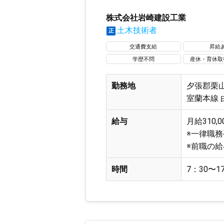
株式会社岩崎建設工業
土木技術者
正
交通費支給
昇給
学歴不問
産休・育休取
勤務地
夕張郡栗山
室蘭本線 
給与
月給310,0
※一律職務手
※前職の
時間
7：30〜