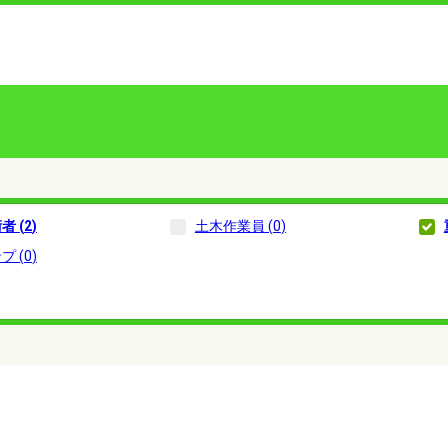
術者
(
2
)
土木作業員
(
0
)
ンプ
(
0
)