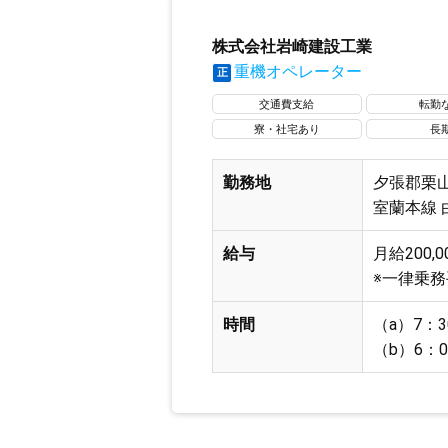
株式会社岩崎建設工業
重機オペレーター
正
交通費支給
転勤
寮・社宅あり
長
勤務地
夕張郡栗山
室蘭本線 
給与
月給200,0
※一律乗務手
時間
（a）7：
（b）6：