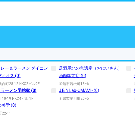
レー＆ラーメン ダイニン
居酒屋北の鬼遺産（おにいさん）
ディオス
(
0
)
函館駅前店
(
0
)
町28-12 HKC2ビル2F
函館市若松町18−6
てラーメン函館家
(
0
)
J.B.N Lab-UMAMI-
(
0
)
0-19 HKC4ビル 1F
函館市堀川町20−5
の美学
(
0
)
22-11