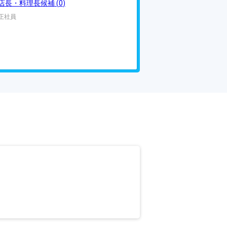
店長・料理長候補
(
0
)
正社員