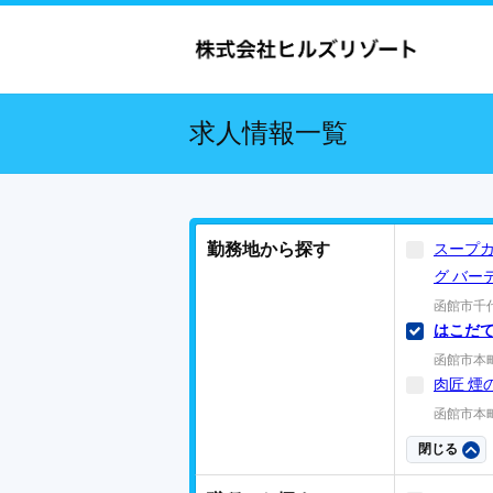
求人情報一覧
勤務地から探す
スープカ
グ バー
函館市千代台
はこだ
函館市本町1
肉匠 煙
函館市本町
閉じる