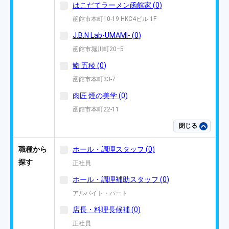
はこだてラーメン函館家
(
0
)
函館市本町10-19 HKC4ビル 1F
J.B.N Lab-UMAMI-
(
0
)
函館市堀川町20−5
鮨 五稜
(
0
)
函館市本町33-7
肉匠 煙の美学
(
0
)
函館市本町22-11
閉じる
職種から
ホール・調理スタッフ
(
0
)
探す
正社員
ホール・調理補助スタッフ
(
0
)
アルバイト・パート
店長・料理長候補
(
0
)
正社員