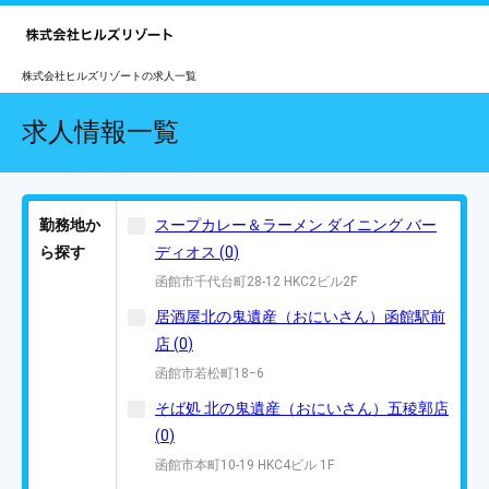
株式会社ヒルズリゾートの求人一覧
求人情報一覧
勤務地か
スープカレー＆ラーメン ダイニング バー
ら探す
ディオス
(
0
)
函館市千代台町28-12 HKC2ビル2F
居酒屋北の鬼遺産（おにいさん）函館駅前
店
(
0
)
函館市若松町18−6
そば処 北の鬼遺産（おにいさん）五稜郭店
(
0
)
函館市本町10-19 HKC4ビル 1F