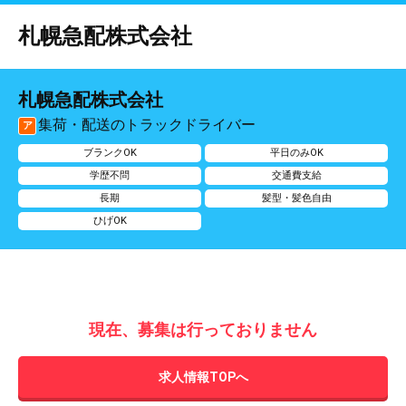
札幌急配株式会社
札幌急配株式会社
集荷・配送のトラックドライバー
ア
ブランクOK
平日のみOK
学歴不問
交通費支給
長期
髪型・髪色自由
ひげOK
現在、募集は行っておりません
求人情報TOPへ