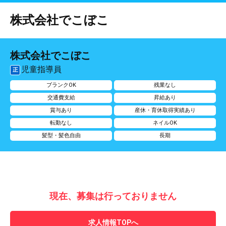
株式会社でこぼこ
株式会社でこぼこ
児童指導員
正
ブランクOK
残業なし
交通費支給
昇給あり
賞与あり
産休・育休取得実績あり
転勤なし
ネイルOK
髪型・髪色自由
長期
現在、募集は行っておりません
求人情報TOPへ