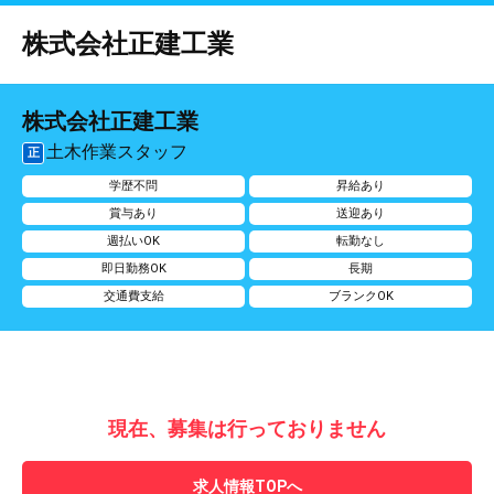
株式会社正建工業
株式会社正建工業
土木作業スタッフ
正
学歴不問
昇給あり
賞与あり
送迎あり
週払いOK
転勤なし
即日勤務OK
長期
交通費支給
ブランクOK
現在、募集は行っておりません
求人情報TOPへ