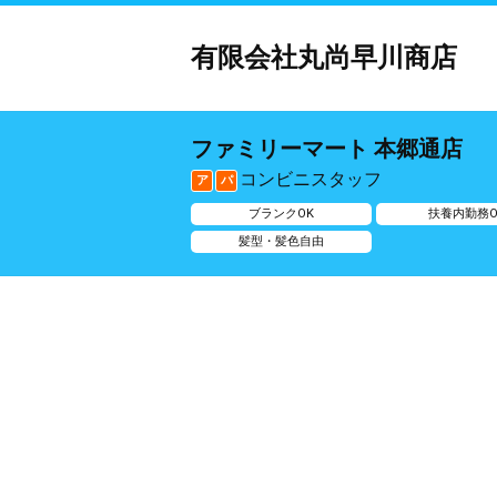
有限会社丸尚早川商店
ファミリーマート 本郷通店
コンビニスタッフ
ア
パ
ブランクOK
扶養内勤務O
髪型・髪色自由