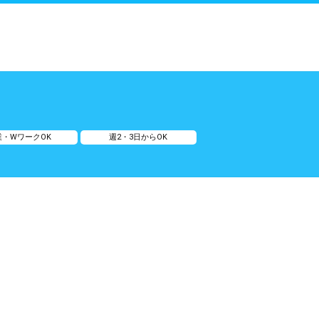
業・WワークOK
週2・3日からOK