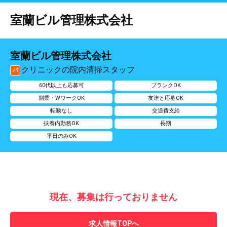
室蘭ビル管理株式会社
室蘭ビル管理株式会社
クリニックの院内清掃スタッフ
パ
60代以上も応募可
ブランクOK
副業・WワークOK
友達と応募OK
転勤なし
交通費支給
扶養内勤務OK
長期
平日のみOK
現在、募集は行っておりません
求人情報TOPへ