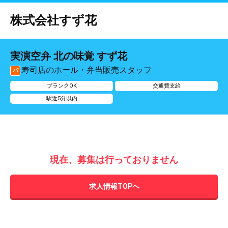
株式会社すず花
実演空弁 北の味覚 すず花
寿司店のホール・弁当販売スタッフ
パ
ブランクOK
交通費支給
駅近5分以内
現在、募集は行っておりません
求人情報TOPへ