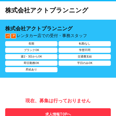
株式会社アクトプランニング
株式会社アクトプランニング
レンタカー店での受付・事務スタッフ
パ
ア
長期
転勤なし
ブランクOK
学歴不問
週2・3日からOK
交通費支給
即日勤務OK
平日のみOK
昇給あり
現在、募集は行っておりません
求人情報TOPへ