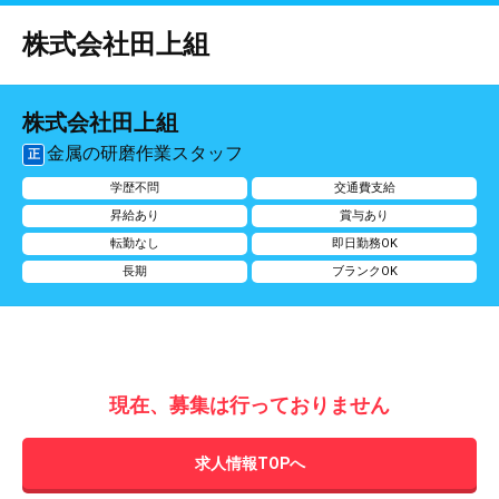
株式会社田上組
株式会社田上組
金属の研磨作業スタッフ
正
学歴不問
交通費支給
昇給あり
賞与あり
転勤なし
即日勤務OK
長期
ブランクOK
現在、募集は行っておりません
求人情報TOPへ