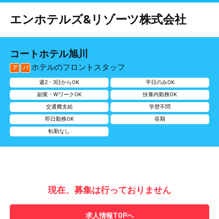
エンホテルズ&リゾーツ株式会社
コートホテル旭川
ホテルのフロントスタッフ
ア
パ
週2・3日からOK
平日のみOK
副業・WワークOK
扶養内勤務OK
交通費支給
学歴不問
即日勤務OK
長期
転勤なし
現在、募集は行っておりません
求人情報TOPへ