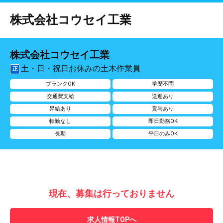
株式会社コウセイ工業
株式会社コウセイ工業
土・日・祝日お休みの土木作業員
正
ブランクOK
学歴不問
交通費支給
送迎あり
昇給あり
賞与あり
転勤なし
即日勤務OK
長期
平日のみOK
現在、募集は行っておりません
求人情報TOPへ