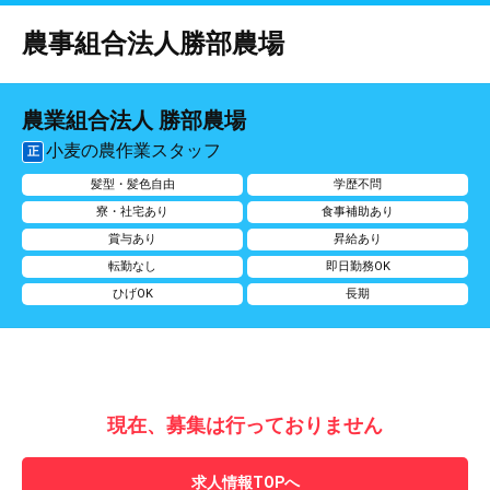
農事組合法人勝部農場
農業組合法人 勝部農場
小麦の農作業スタッフ
正
髪型・髪色自由
学歴不問
寮・社宅あり
食事補助あり
賞与あり
昇給あり
転勤なし
即日勤務OK
ひげOK
長期
現在、募集は行っておりません
求人情報TOPへ