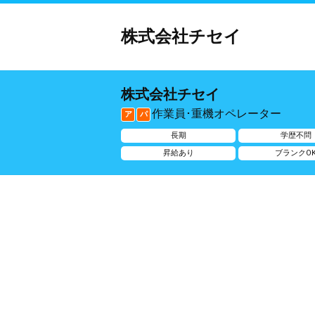
株式会社チセイ
株式会社チセイ
作業員･重機オペレーター
ア
パ
長期
学歴不問
昇給あり
ブランクO