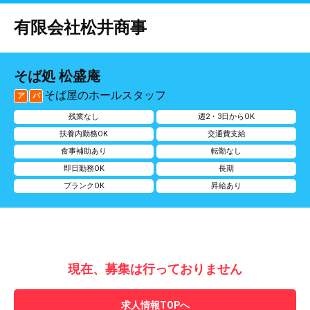
有限会社松井商事
そば処 松盛庵
そば屋のホールスタッフ
ア
パ
残業なし
週2・3日からOK
扶養内勤務OK
交通費支給
食事補助あり
転勤なし
即日勤務OK
長期
ブランクOK
昇給あり
現在、募集は行っておりません
求人情報TOPへ