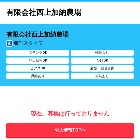
有限会社西上加納農場
有限会社西上加納農場
畑作スタッフ
正
ブランクOK
転勤なし
即日勤務OK
ひげOK
ピアスOK
髪型・髪色自由
昇給あり
賞与あり
現在、募集は行っておりません
求人情報TOPへ