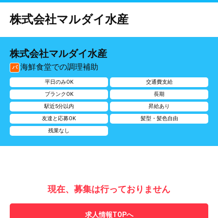
株式会社マルダイ水産
株式会社マルダイ水産
海鮮食堂での調理補助
パ
平日のみOK
交通費支給
ブランクOK
長期
駅近5分以内
昇給あり
友達と応募OK
髪型・髪色自由
残業なし
現在、募集は行っておりません
求人情報TOPへ