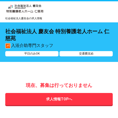
社会福祉法人慶友会の求人情報
社会福祉法人 慶友会 特別養護老人ホーム 仁
慈苑
入浴介助専門スタッフ
パ
平日のみOK
交通費支給
現在、募集は行っておりません
求人情報TOPへ