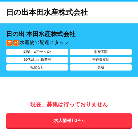
日の出本田水産株式会社
日の出 本田水産株式会社
水産物の配達スタッフ
ア
パ
副業・WワークOK
学歴不問
60代以上も応募可
交通費支給
転勤なし
長期
現在、募集は行っておりません
求人情報TOPへ