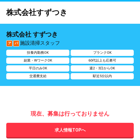
株式会社すずつき
株式会社 すずつき
施設清掃スタッフ
ア
パ
扶養内勤務OK
ブランクOK
副業・WワークOK
60代以上も応募可
平日のみOK
週2・3日からOK
交通費支給
駅近5分以内
現在、募集は行っておりません
求人情報TOPへ