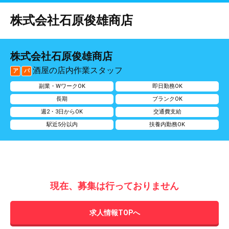
株式会社石原俊雄商店
株式会社石原俊雄商店
酒屋の店内作業スタッフ
ア
パ
副業・WワークOK
即日勤務OK
長期
ブランクOK
週2・3日からOK
交通費支給
駅近5分以内
扶養内勤務OK
現在、募集は行っておりません
求人情報TOPへ