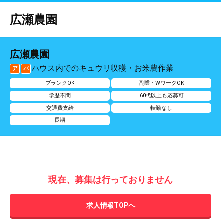
広瀬農園
広瀬農園
ハウス内でのキュウリ収穫・お米農作業
ア
パ
ブランクOK
副業・WワークOK
学歴不問
60代以上も応募可
交通費支給
転勤なし
長期
現在、募集は行っておりません
求人情報TOPへ