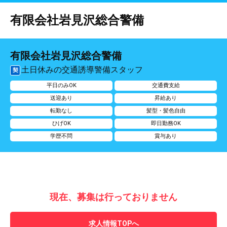
有限会社岩見沢総合警備
有限会社岩見沢総合警備
土日休みの交通誘導警備スタッフ
契
平日のみOK
交通費支給
送迎あり
昇給あり
転勤なし
髪型・髪色自由
ひげOK
即日勤務OK
学歴不問
賞与あり
現在、募集は行っておりません
求人情報TOPへ