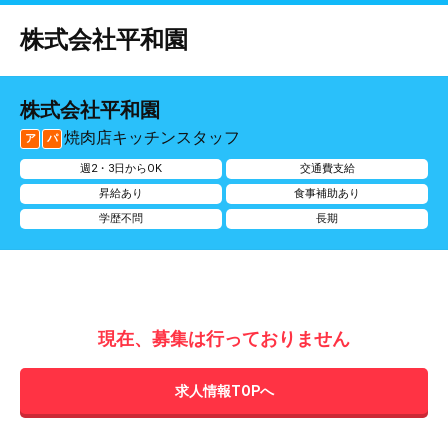
株式会社平和園
株式会社平和園
焼肉店キッチンスタッフ
ア
パ
週2・3日からOK
交通費支給
昇給あり
食事補助あり
学歴不問
長期
現在、募集は行っておりません
求人情報TOPへ