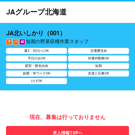
JAグループ北海道
JA北いしかり（001）
短期の野菜収穫作業スタッフ
ア
パ
紹
週2・3日からOK
交通費支給
平日のみOK
扶養内勤務OK
髪型・髪色自由
短期
副業・WワークOK
友達と応募OK
ひげOK
現在、募集は行っておりません
求人情報TOPへ