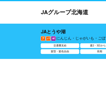
JAグループ北海道
JAとうや湖
にんじん・じゃがいも・ごぼ
ア
パ
紹
交通費支給
週2・3日から
髪型・髪色自由
長期