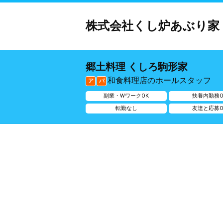
株式会社くし炉あぶり家
郷土料理 くしろ駒形家
和食料理店のホールスタッフ
ア
パ
副業・WワークOK
扶養内勤務O
転勤なし
友達と応募O