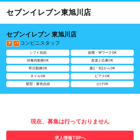
セブンイレブン東旭川店
セブンイレブン 東旭川店
コンビニスタッフ
ア
パ
シフト自由
副業・WワークOK
扶養内勤務OK
友達と応募OK
即日勤務OK
週2・3日からOK
ネイルOK
ピアスOK
髪型・髪色自由
ひげOK
現在、募集は行っておりません
求人情報TOPへ