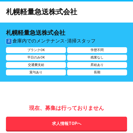
札幌軽量急送株式会社
札幌軽量急送株式会社
倉庫内でのメンテナンス･清掃スタッフ
正
ブランクOK
学歴不問
平日のみOK
残業なし
交通費支給
昇給あり
賞与あり
長期
現在、募集は行っておりません
求人情報TOPへ