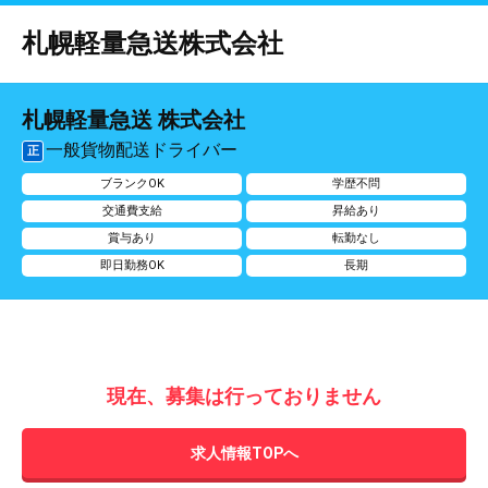
札幌軽量急送株式会社
札幌軽量急送 株式会社
一般貨物配送ドライバー
正
ブランクOK
学歴不問
交通費支給
昇給あり
賞与あり
転勤なし
即日勤務OK
長期
現在、募集は行っておりません
求人情報TOPへ