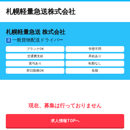
札幌軽量急送株式会社
札幌軽量急送 株式会社
一般貨物配送ドライバー
正
ブランクOK
学歴不問
交通費支給
昇給あり
賞与あり
転勤なし
即日勤務OK
長期
現在、募集は行っておりません
求人情報TOPへ