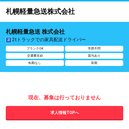
札幌軽量急送株式会社
札幌軽量急送 株式会社
2tトラックでの家具配送ドライバー
正
ブランクOK
学歴不問
交通費支給
賞与あり
転勤なし
長期
現在、募集は行っておりません
求人情報TOPへ