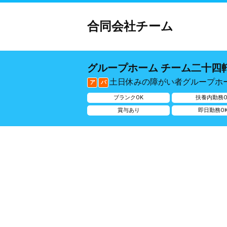
合同会社チーム
グループホーム チーム二十四
土日休みの障がい者グループホ
ア
パ
ブランクOK
扶養内勤務O
賞与あり
即日勤務O