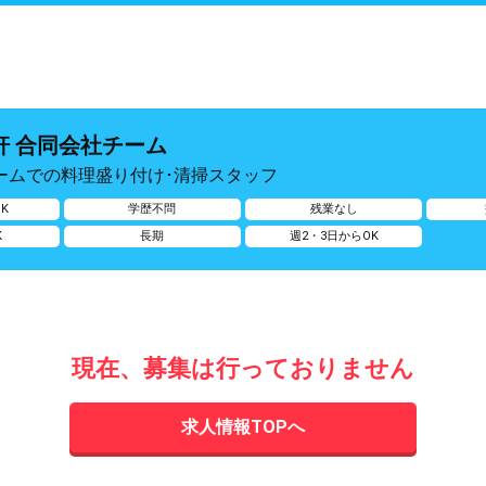
軒 合同会社チーム
ームでの料理盛り付け･清掃スタッフ
K
学歴不問
残業なし
K
長期
週2・3日からOK
現在、募集は行っておりません
求人情報TOPへ