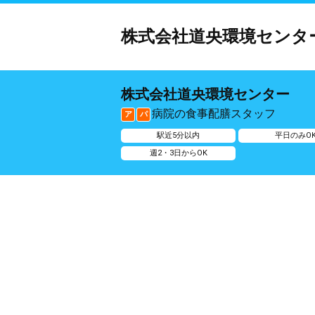
株式会社道央環境センタ
株式会社道央環境センター
病院の食事配膳スタッフ
ア
パ
駅近5分以内
平日のみO
週2・3日からOK