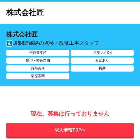
株式会社匠
株式会社匠
JR関連線路の点検・改修工事スタッフ
正
交通費支給
ブランクOK
髪型・髪色自由
昇給あり
賞与あり
長期
学歴不問
現在、募集は行っておりません
求人情報TOPへ