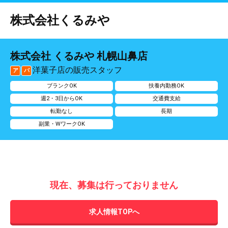
株式会社くるみや
株式会社 くるみや 札幌山鼻店
洋菓子店の販売スタッフ
ア
パ
ブランクOK
扶養内勤務OK
週2・3日からOK
交通費支給
転勤なし
長期
副業・WワークOK
現在、募集は行っておりません
求人情報TOPへ