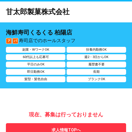
甘太郎製菓株式会社
海鮮寿司くるくる 柏陽店
寿司店でのホールスタッフ
ア
パ
副業・WワークOK
扶養内勤務OK
60代以上も応募可
週2・3日からOK
平日のみOK
履歴書不要
即日勤務OK
長期
髪型・髪色自由
ブランクOK
現在、募集は行っておりません
求人情報TOPへ