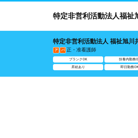
特定非営利活動法人福祉
特定非営利活動法人 福祉旭川
正・准看護師
ア
パ
ブランクOK
扶養内勤務O
昇給あり
即日勤務O