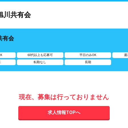
旭川共有会
共有会
K
60代以上も応募可
平日のみOK
週
K
転勤なし
長期
現在、募集は行っておりません
求人情報TOPへ